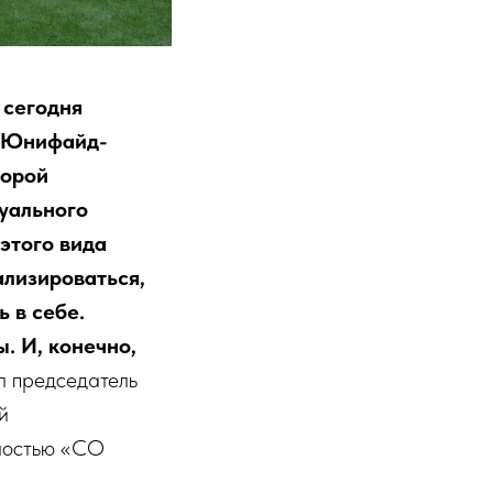
 сегодня
. Юнифайд-
торой
уального
этого вида
ализироваться,
 в себе.
. И, конечно,
л председатель
й
алостью «СО