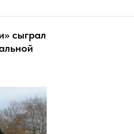
и» сыграл
иальной