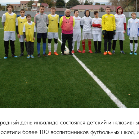
родный день инвалида состоялся детский инклюзивны
посетили более 100 воспитанников футбольных школ, и