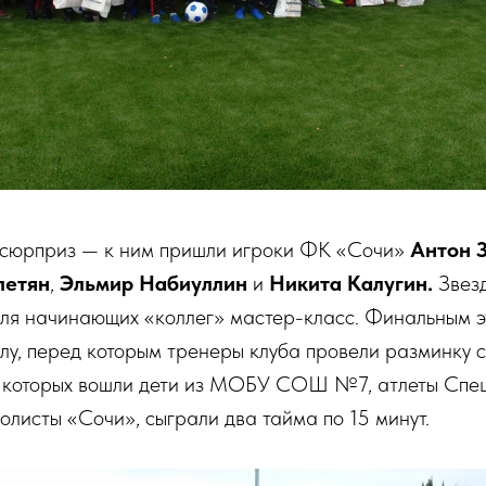
 сюрприз — к ним пришли игроки ФК «Сочи»
Антон 
петян
,
Эльмир Набиуллин
и
Никита Калугин.
Звезд
для начинающих «коллег» мастер-класс. Финальным э
у, перед которым тренеры клуба провели разминку с
в которых вошли дети из МОБУ СОШ №7, атлеты Спе
листы «Сочи», сыграли два тайма по 15 минут.