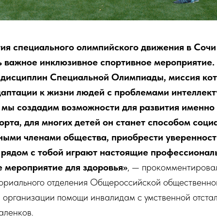
тия специального олимпийского движения в Сочи
ь важное инклюзивное спортивное мероприятие
з дисциплин Специальной Олимпиады, миссия ко
даптации к жизни людей с проблемами интеллект
и мы создадим возможности для развития именно 
орта, для многих детей он станет способом соци
ными членами общества, приобрести уверенность
 рядом с тобой играют настоящие профессионалы
е мероприятие для здоровья»
, — прокомментирова
ториального отделения Общероссийской общественно
й организации помощи инвалидам с умственной отст
аленков.